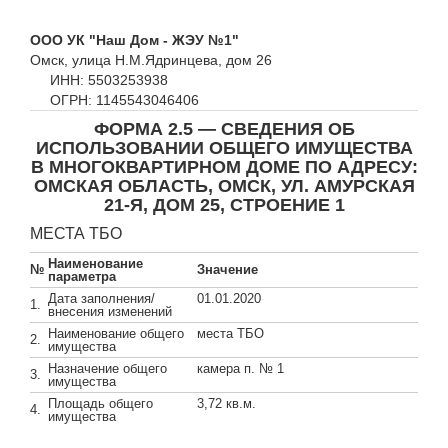
ООО УК "Наш Дом - ЖЭУ №1"
Омск, улица Н.М.Ядринцева, дом 26
ИНН: 5503253938
ОГРН: 1145543046406
ФОРМА 2.5 — СВЕДЕНИЯ ОБ
ИСПОЛЬЗОВАНИИ ОБЩЕГО ИМУЩЕСТВА
В МНОГОКВАРТИРНОМ ДОМЕ ПО АДРЕСУ:
ОМСКАЯ ОБЛАСТЬ, ОМСК, УЛ. АМУРСКАЯ
21-Я, ДОМ 25, СТРОЕНИЕ 1
МЕСТА ТБО
Наименование
№
Значение
параметра
Дата заполнения/
01.01.2020
1.
внесения изменений
Наименование общего
места ТБО
2.
имущества
Назначение общего
камера п. № 1
3.
имущества
Площадь общего
3,72 кв.м.
4.
имущества