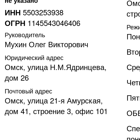
не указано
Омс
5503253938
ИНН
стр
1145543046406
ОГРН
Реж
Руководитель
Пон
Мухин Олег Викторович
Вто
Юридический адрес
Омск, улица Н.М.Ядринцева,
Ср
дом 26
Чет
Почтовый адрес
Пят
Омск, улица 21-я Амурская,
дом 41, строение 3, офис 101
ОБЕ
Спе
пон