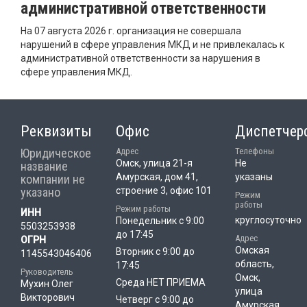
административной ответственности
На 07 августа 2026 г. организация не совершала
нарушений в сфере управления МКД и не привлекалась к
административной ответственности за нарушения в
сфере управления МКД.
Реквизиты
Офис
Диспетчер
Юридическое
Адрес
Телефоны
Омск, улица 21-я
Не
название
Амурская, дом 41,
указаны
компании не
указано
строение 3, офис 101
Режим
работы
Режим работы
ИНН
круглосуточно
Понедельник с 9:00
5503253938
до 17:45
Адрес
ОГРН
Омская
Вторник с 9:00 до
1145543046406
область,
17:45
Руководитель
Омск,
Среда НЕТ ПРИЕМА
Мухин Олег
улица
Викторович
Четверг с 9:00 до
Амурская