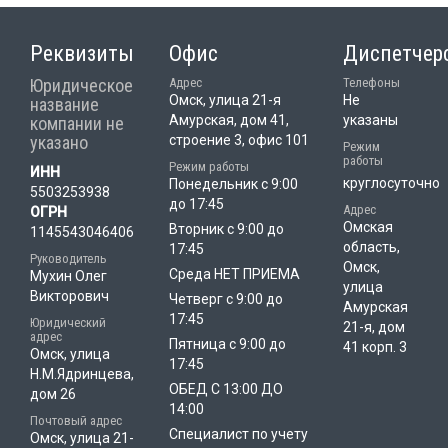
Реквизиты
Офис
Диспетчер
Юридическое
Адрес
Телефоны
Омск, улица 21-я
Не
название
Амурская, дом 41,
указаны
компании не
указано
строение 3, офис 101
Режим
работы
Режим работы
ИНН
круглосуточно
Понедельник с 9:00
5503253938
до 17:45
Адрес
ОГРН
Омская
Вторник с 9:00 до
1145543046406
область,
17:45
Руководитель
Омск,
Среда НЕТ ПРИЕМА
Мухин Олег
улица
Викторович
Четверг с 9:00 до
Амурская
17:45
Юридический
21-я, дом
адрес
Пятница с 9:00 до
41 корп. 3
Омск, улица
17:45
Н.М.Ядринцева,
ОБЕД С 13:00 ДО
дом 26
14:00
Почтовый адрес
Специалист по учету
Омск, улица 21-