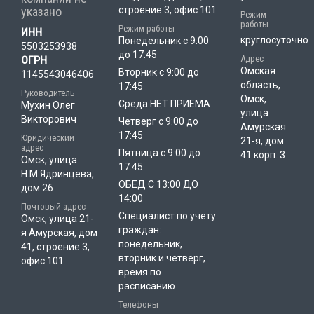
указано
строение 3, офис 101
Режим
работы
Режим работы
ИНН
круглосуточно
Понедельник с 9:00
5503253938
до 17:45
Адрес
ОГРН
Омская
Вторник с 9:00 до
1145543046406
область,
17:45
Руководитель
Омск,
Среда НЕТ ПРИЕМА
Мухин Олег
улица
Викторович
Четверг с 9:00 до
Амурская
17:45
Юридический
21-я, дом
адрес
Пятница с 9:00 до
41 корп. 3
Омск, улица
17:45
Н.М.Ядринцева,
ОБЕД С 13:00 ДО
дом 26
14:00
Почтовый адрес
Специалист по учету
Омск, улица 21-
граждан:
я Амурская, дом
понедельник,
41, строение 3,
вторник и четверг,
офис 101
время по
расписанию
Телефоны