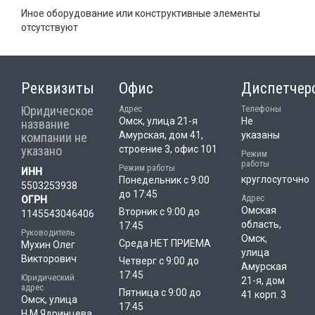
Иное оборудование или конструктивные элементы
отсутствуют
Реквизиты
Офис
Диспетчер
Юридическое
Адрес
Телефоны
Омск, улица 21-я
Не
название
Амурская, дом 41,
указаны
компании не
указано
строение 3, офис 101
Режим
работы
Режим работы
ИНН
круглосуточно
Понедельник с 9:00
5503253938
до 17:45
Адрес
ОГРН
Омская
Вторник с 9:00 до
1145543046406
область,
17:45
Руководитель
Омск,
Среда НЕТ ПРИЕМА
Мухин Олег
улица
Викторович
Четверг с 9:00 до
Амурская
17:45
Юридический
21-я, дом
адрес
Пятница с 9:00 до
41 корп. 3
Омск, улица
17:45
Н.М.Ядринцева,