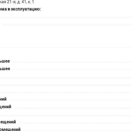
я 21-я, д. 41, к. 1
ома в эксплуатацию:
льшее
ньшее
ний
щений
мещений
помещений