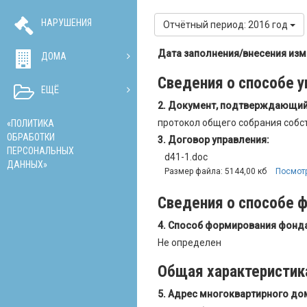
НАРУШЕНИЯ
Отчётный период: 2016 год
Дата заполнения/внесения из
ДОМА
Сведения о способе 
ЕЩЁ
Документ, подтверждающий 
протокол общего собрания собст
«ПОЛИТИКА
ОБРАБОТКИ
Договор управления:
ПЕРСОНАЛЬНЫХ
d41-1.doc
ДАННЫХ»
Размер файла: 5144,00 кб
Посмот
Сведения о способе 
Способ формирования фонда
Не определен
Общая характеристик
Адрес многоквартирного до