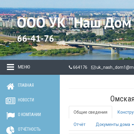
МЕНЮ
664176
uk_nash_dom1@mai
ГЛАВНАЯ
Омская 
НОВОСТИ
Общие сведения
Констру
О КОМПАНИИ
Отчёт
Документы дома
ОТЧЁТНОСТЬ