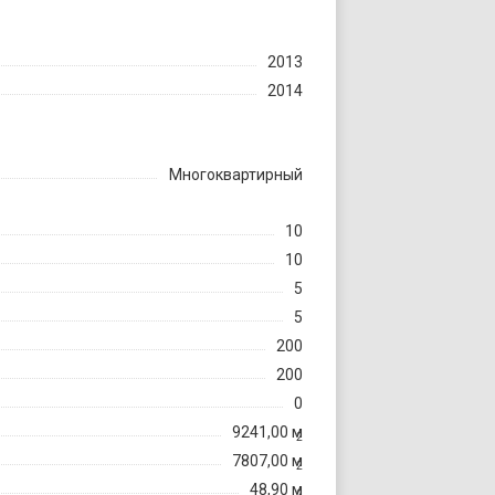
2013
2014
Многоквартирный
10
10
5
5
200
200
0
9241,00 м
2
7807,00 м
2
48,90 м
2