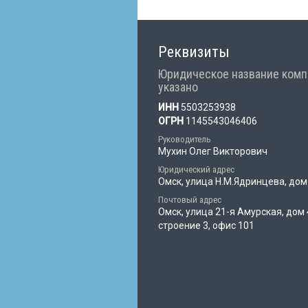
Реквизиты
Юридическое название комп
указано
ИНН
5503253938
ОГРН
1145543046406
Руководитель
Мухин Олег Викторович
Юридический адрес
Омск, улица Н.М.Ядринцева, дом
Почтовый адрес
Омск, улица 21-я Амурская, дом 
строение 3, офис 101