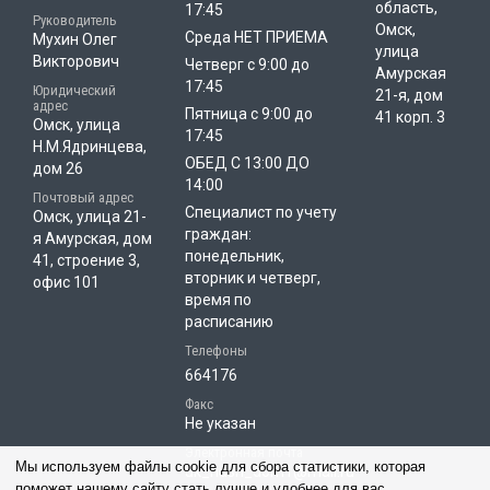
область,
17:45
Руководитель
Омск,
Среда НЕТ ПРИЕМА
Мухин Олег
улица
Викторович
Четверг с 9:00 до
Амурская
17:45
Юридический
21-я, дом
адрес
Пятница с 9:00 до
41 корп. 3
Омск, улица
17:45
Н.М.Ядринцева,
ОБЕД С 13:00 ДО
дом 26
14:00
Почтовый адрес
Специалист по учету
Омск, улица 21-
граждан:
я Амурская, дом
понедельник,
41, строение 3,
вторник и четверг,
офис 101
время по
расписанию
Телефоны
664176
Факс
Не указан
Электронная почта
Мы используем файлы cookie для сбора статистики, которая
uk_nash_dom1@mail.ru
поможет нашему сайту стать лучше и удобнее для вас.