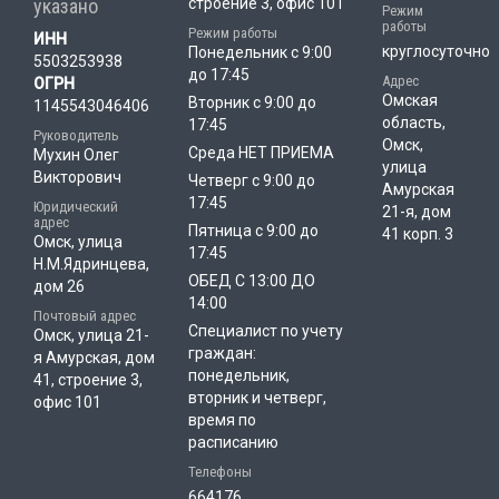
указано
строение 3, офис 101
Режим
работы
Режим работы
ИНН
круглосуточно
Понедельник с 9:00
5503253938
до 17:45
Адрес
ОГРН
Омская
Вторник с 9:00 до
1145543046406
область,
17:45
Руководитель
Омск,
Среда НЕТ ПРИЕМА
Мухин Олег
улица
Викторович
Четверг с 9:00 до
Амурская
17:45
Юридический
21-я, дом
адрес
Пятница с 9:00 до
41 корп. 3
Омск, улица
17:45
Н.М.Ядринцева,
ОБЕД С 13:00 ДО
дом 26
14:00
Почтовый адрес
Специалист по учету
Омск, улица 21-
граждан:
я Амурская, дом
понедельник,
41, строение 3,
вторник и четверг,
офис 101
время по
расписанию
Телефоны
664176