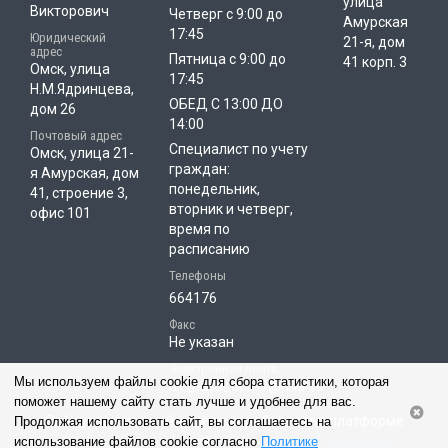
улица
Викторович
Четверг с 9:00 до
Амурская
17:45
Юридический
21-я, дом
адрес
Пятница с 9:00 до
41 корп. 3
Омск, улица
17:45
Н.М.Ядринцева,
ОБЕД С 13:00 ДО
дом 26
14:00
Почтовый адрес
Специалист по учету
Омск, улица 21-
граждан:
я Амурская, дом
понедельник,
41, строение 3,
вторник и четверг,
офис 101
время по
расписанию
Телефоны
664176
Факс
Не указан
Электронная почта
Мы используем файлы cookie для сбора статистики, которая
uk_nash_dom1@mail.ru
поможет нашему сайту стать лучше и удобнее для вас.
Сайт управляющей компании работает на платформе
Продолжая использовать сайт, вы соглашаетесь на
«РосКвартал»
|
Версия для слабовидящих
использование файлов cookie согласно
Политике