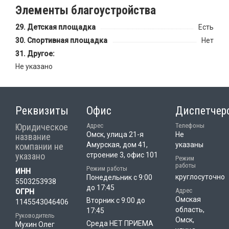
Элементы благоустройства
Детская площадка
Есть
Спортивная площадка
Нет
Другое:
Не указано
Реквизиты
Офис
Диспетчер
Юридическое
Адрес
Телефоны
Омск, улица 21-я
Не
название
Амурская, дом 41,
указаны
компании не
указано
строение 3, офис 101
Режим
работы
Режим работы
ИНН
круглосуточно
Понедельник с 9:00
5503253938
до 17:45
Адрес
ОГРН
Омская
Вторник с 9:00 до
1145543046406
область,
17:45
Руководитель
Омск,
Среда НЕТ ПРИЕМА
Мухин Олег