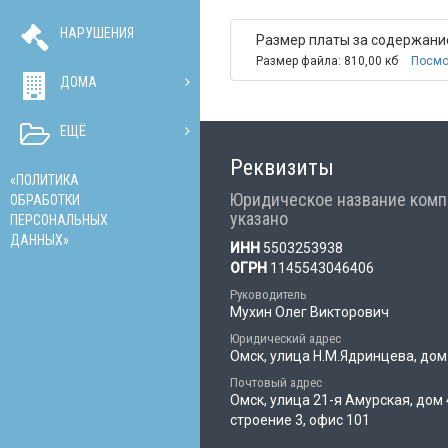
НАРУШЕНИЯ
Размер платы за содержание
Размер файла: 810,00 кб
Посмо
ДОМА
ЕЩЁ
Реквизиты
«ПОЛИТИКА
Юридическое название комп
ОБРАБОТКИ
указано
ПЕРСОНАЛЬНЫХ
ДАННЫХ»
ИНН
5503253938
ОГРН
1145543046406
Руководитель
Мухин Олег Викторович
Юридический адрес
Омск, улица Н.М.Ядринцева, дом
Почтовый адрес
Омск, улица 21-я Амурская, дом 
строение 3, офис 101