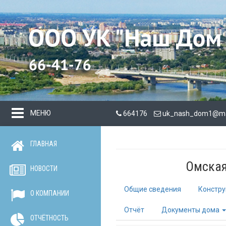
МЕНЮ
664176
uk_nash_dom1@mai
ГЛАВНАЯ
Омская 
НОВОСТИ
Общие сведения
Констру
О КОМПАНИИ
Отчёт
Документы дома
ОТЧЁТНОСТЬ