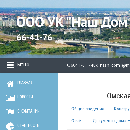
МЕНЮ
664176
uk_nash_dom1@mai
ГЛАВНАЯ
Омская 
НОВОСТИ
Общие сведения
Констру
О КОМПАНИИ
Отчёт
Документы дома
ОТЧЁТНОСТЬ