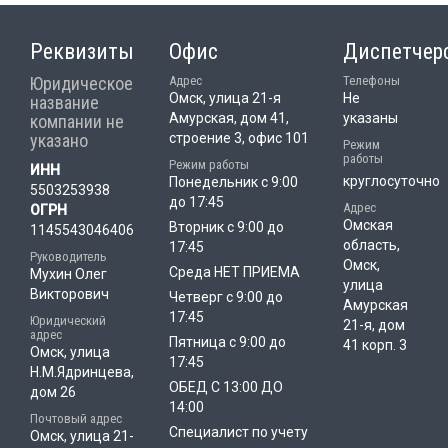
Реквизиты
Офис
Диспетчер
Юридическое
Адрес
Телефоны
Омск, улица 21-я
Не
название
Амурская, дом 41,
указаны
компании не
указано
строение 3, офис 101
Режим
работы
Режим работы
ИНН
круглосуточно
Понедельник с 9:00
5503253938
до 17:45
Адрес
ОГРН
Омская
Вторник с 9:00 до
1145543046406
область,
17:45
Руководитель
Омск,
Среда НЕТ ПРИЕМА
Мухин Олег
улица
Викторович
Четверг с 9:00 до
Амурская
17:45
Юридический
21-я, дом
адрес
Пятница с 9:00 до
41 корп. 3
Омск, улица
17:45
Н.М.Ядринцева,
ОБЕД С 13:00 ДО
дом 26
14:00
Почтовый адрес
Специалист по учету
Омск, улица 21-