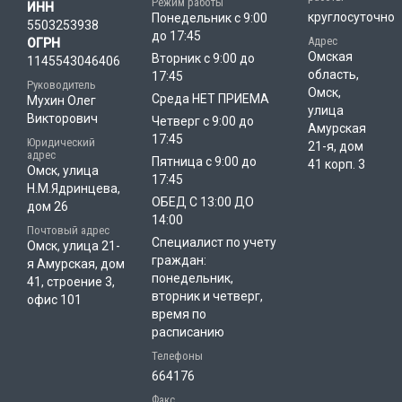
Режим работы
ИНН
круглосуточно
Понедельник с 9:00
5503253938
до 17:45
Адрес
ОГРН
Омская
Вторник с 9:00 до
1145543046406
область,
17:45
Руководитель
Омск,
Среда НЕТ ПРИЕМА
Мухин Олег
улица
Викторович
Четверг с 9:00 до
Амурская
17:45
Юридический
21-я, дом
адрес
Пятница с 9:00 до
41 корп. 3
Омск, улица
17:45
Н.М.Ядринцева,
ОБЕД С 13:00 ДО
дом 26
14:00
Почтовый адрес
Специалист по учету
Омск, улица 21-
граждан:
я Амурская, дом
понедельник,
41, строение 3,
вторник и четверг,
офис 101
время по
расписанию
Телефоны
664176
Факс