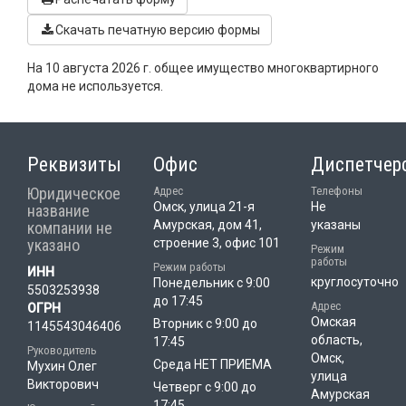
Скачать печатную версию формы
На 10 августа 2026 г. общее имущество многоквартирного
дома не используется.
Реквизиты
Офис
Диспетчер
Юридическое
Адрес
Телефоны
Омск, улица 21-я
Не
название
Амурская, дом 41,
указаны
компании не
указано
строение 3, офис 101
Режим
работы
Режим работы
ИНН
круглосуточно
Понедельник с 9:00
5503253938
до 17:45
Адрес
ОГРН
Омская
Вторник с 9:00 до
1145543046406
область,
17:45
Руководитель
Омск,
Среда НЕТ ПРИЕМА
Мухин Олег
улица
Викторович
Четверг с 9:00 до
Амурская
17:45