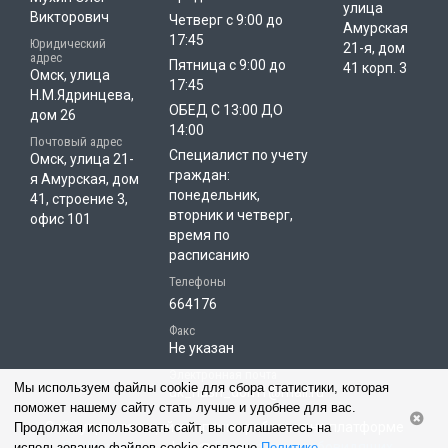
улица
Викторович
Четверг с 9:00 до
Амурская
17:45
Юридический
21-я, дом
адрес
Пятница с 9:00 до
41 корп. 3
Омск, улица
17:45
Н.М.Ядринцева,
ОБЕД С 13:00 ДО
дом 26
14:00
Почтовый адрес
Специалист по учету
Омск, улица 21-
граждан:
я Амурская, дом
понедельник,
41, строение 3,
вторник и четверг,
офис 101
время по
расписанию
Телефоны
664176
Факс
Не указан
Электронная почта
Мы используем файлы cookie для сбора статистики, которая
uk_nash_dom1@mail.ru
поможет нашему сайту стать лучше и удобнее для вас.
Сайт управляющей компании работает на платформе
Продолжая использовать сайт, вы соглашаетесь на
«РосКвартал»
|
Версия для слабовидящих
использование файлов cookie согласно
Политике