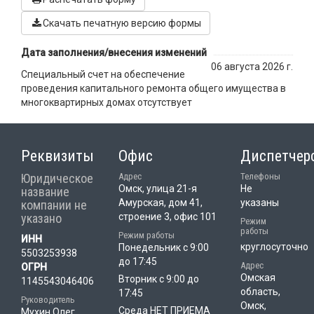
Скачать печатную версию формы
Дата заполнения/внесения изменений
06 августа 2026 г.
Специальный счет на обеспечение
проведения капитального ремонта общего имущества в
многоквартирных домах отсутствует
Реквизиты
Офис
Диспетчер
Юридическое
Адрес
Телефоны
Омск, улица 21-я
Не
название
Амурская, дом 41,
указаны
компании не
указано
строение 3, офис 101
Режим
работы
Режим работы
ИНН
круглосуточно
Понедельник с 9:00
5503253938
до 17:45
Адрес
ОГРН
Омская
Вторник с 9:00 до
1145543046406
область,
17:45
Руководитель
Омск,
Среда НЕТ ПРИЕМА
Мухин Олег