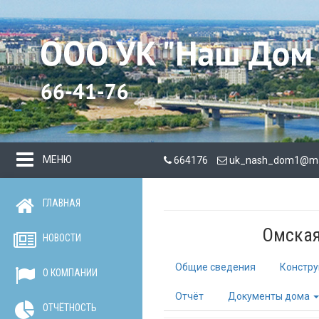
МЕНЮ
664176
uk_nash_dom1@mai
ГЛАВНАЯ
Омская 
НОВОСТИ
Общие сведения
Констру
О КОМПАНИИ
Отчёт
Документы дома
ОТЧЁТНОСТЬ