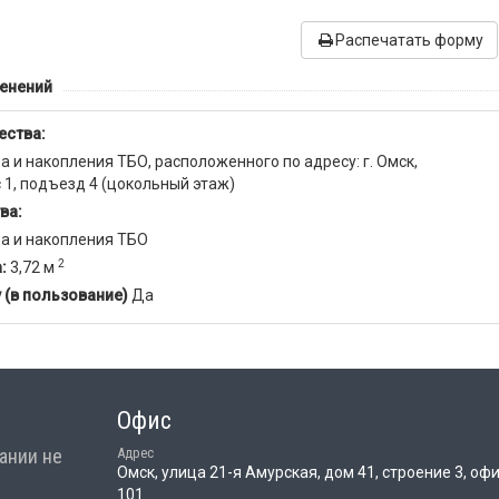
Распечатать форму
менений
ества:
и накопления ТБО, расположенного по адресу: г. Омск,
ус 1, подъезд 4 (цокольный этаж)
ва:
а и накопления ТБО
2
а:
3,72 м
 (в пользование)
Да
Офис
ании не
Адрес
Омск, улица 21-я Амурская, дом 41, строение 3, оф
101