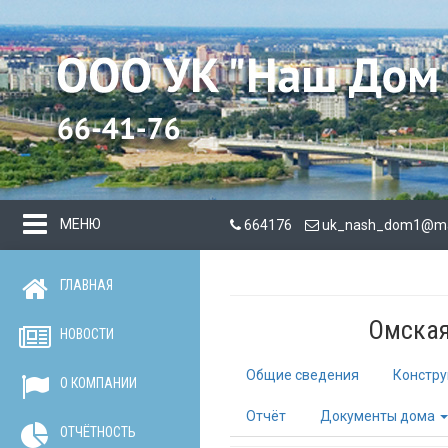
МЕНЮ
664176
uk_nash_dom1@mai
ГЛАВНАЯ
Омская 
НОВОСТИ
Общие сведения
Констру
О КОМПАНИИ
Отчёт
Документы дома
ОТЧЁТНОСТЬ